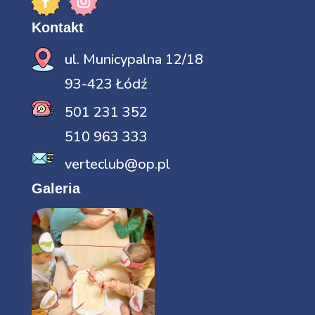
Kontakt
ul. Municypalna 12/18
93-423 Łódź
501 231 352
510 963 333
verteclub@op.pl
Galeria