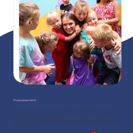
Przedszkole Verte
zaprasza rodziców do szczególnego miejsca, gdzie wasze dziecko spędzi, radosne, szczęśliwe dzieciństwo, będąc otoczone ciepłem,
serdecznością i troską. Tworzymy u nas świat bezpieczny, przyjazny, przy tym bardzo atrakcyjny. W takim klimacie, wśród zabawy w gronie
rówieśników, czas służy rozwojowi, płynie ciekawie i pożytecznie.
Akceptujemy, wychowujemy, edukujemy. Powierzając nam swoje dziecko zobaczycie państwo, jak rośnie ono ucząc się współpracy, odróżniania
dobra od zła, kosztuje radości nauki i poznawania świata. Staje się samodzielne, wytrwałe i twórcze. Rozwija się zdrowe, otwarte, współpracujące,
staje się gotowe do swojego startu w życie.