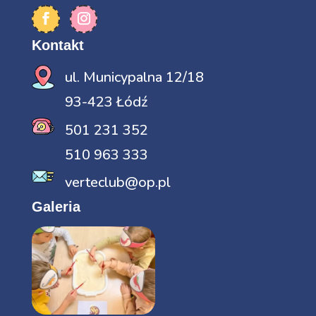
Kontakt
ul. Municypalna 12/18
93-423 Łódź
501 231 352
510 963 333
verteclub@op.pl
Galeria